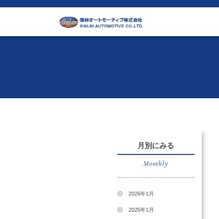
月別に
Month